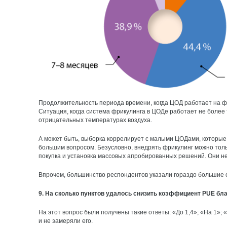
Продолжительность периода времени, когда ЦОД работает на фри
Ситуация, когда система фрикулинга в ЦОДе работает не более т
отрицательных температурах воздуха.
А может быть, выборка коррелирует с малыми ЦОДами, которые 
большим вопросом. Безусловно, внедрять фрикулинг можно тольк
покупка и установка массовых апробированных решений. Они не
Впрочем, большинство респондентов указали гораздо большие 
9. На сколько пунктов удалось снизить коэффициент PUE бл
На этот вопрос были получены такие ответы: «До 1,4»; «На 1»; «
и не замеряли его.