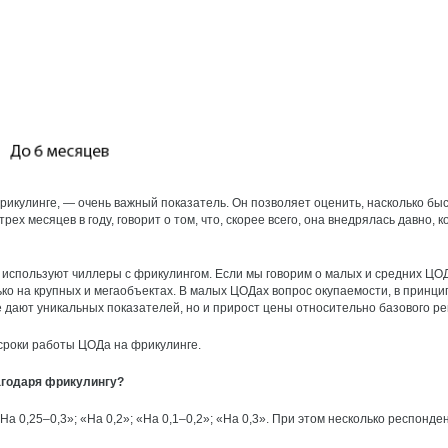
кулинге, — ​очень важный показатель. Он позволяет оценить, насколько быс
рех месяцев в году, говорит о том, что, скорее всего, она внедрялась давно
используют чиллеры с фрикулингом. Если мы говорим о малых и средних ЦОД
о на крупных и мегаобъектах. В малых ЦОДах вопрос окупаемости, в принцип
 дают уникальных показателей, но и прирост цены относительно базового р
сроки работы ЦОДа на фрикулинге.
агодаря фрикулингу?
На 0,25–0,3»; «На 0,2»; «На 0,1–0,2»; «На 0,3». При этом несколько респонде