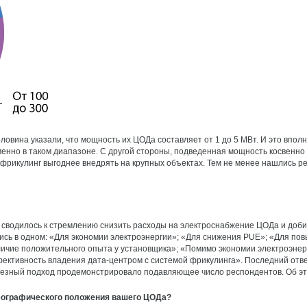
половина указали, что мощность их ЦОДа составляет от 1 до 5 МВт. И это вп
енно в таком диапазоне. С другой стороны, подведенная мощность косвенно 
 фрикулинг выгоднее внедрять на крупных объектах. Тем не менее нашлись р
ос сводилось к стремлению снизить расходы на электроснабжение ЦОДа и доб
ались в одном: «Для экономии электроэнергии»; «Для снижения PUE»; «Для 
аличие положительного опыта у установщика»; «Помимо экономии электроэнер
ктивность владения дата-центром с системой фрикулинга». Последний ответ
ьезный подход продемонстрировало подавляющее число респондентов. Об эт
еографического положения вашего ЦОДа?