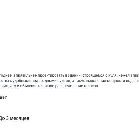
годнее и правильнее проектировать в здании, строящемся с нуля, нежели п
ельства с удобными подъездными путями, а также выделение мощности под н
иях, чем и объясняется такое распределение голосов.
нге?