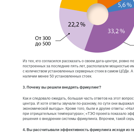
Из тех, кто согласился рассказать о своем дата-центре, ровно 
построенных за последние пять лет, располагали мощностью им
с количеством установленных серверных стоек в самом ЦОДе. А
наличии менее 50 установленных стоек.
3. Почему вы решили внедрять фрикулинг?
Как и следовало ожидать, большая часть ответов на этот вопр
центра. И хотя ответы звучали по-разному, по сути они выраж
экономической выгоды». Кроме того, были и другие ответы: «Н
при отрицательных температурах»; «ТЭО проекта показало эффе
решения о внедрении системы фрикулинга. Впрочем, такой сер
4. Вы рассчитывали эффективность фрикулинга исходя из г