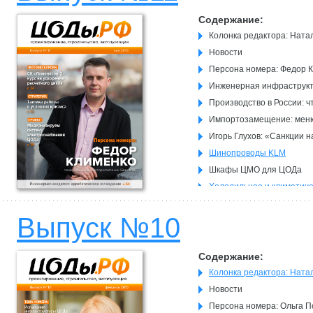
Cloud DC Moscow 1 — пер
Содержание:
Колонка редактора: Ната
Новости
Персона номера: Федор 
Инженерная инфраструкт
Производство в России: ч
Импортозамещение: меню
Игорь Глухов: «Санкции н
Шинопроводы KLM
Шкафы ЦМО для ЦОДа
Холодильное и климатиче
Автоматизация продаж о
пришел, увидел, получил
Выпуск №10
Рейтинг российсих комме
Фискальная и регуляторн
Содержание:
центров
Колонка редактора: Ната
Новости
Персона номера: Ольга 