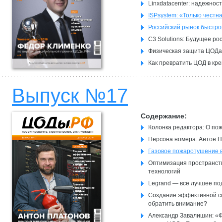
Linxdatacenter: надежнос
ISPsystem: «Только честн
Российский рынок быстр
C3 Solutions: Будущее ро
Физическая защита ЦОДа
Как превратить ЦОД в кре
Выпуск №17
Содержание:
Колонка редактора: О по
Персона номера: Антон 
Газовое пожаротушение в
Оптимизация пространст
технологий
Legrand — все лучшее по
Создание эффективной с
обратить внимание?
Александр Завалишин: «