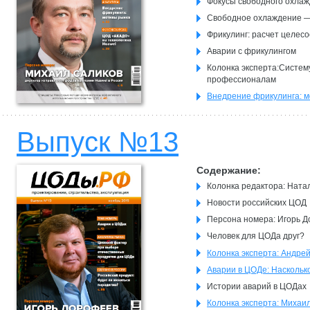
Фокусы свободного охла
Свободное охлаждение —
Фрикулинг: расчет целес
Аварии с фрикулингом
Колонка эксперта:Систем
профессионалам
Внедрение фрикулинга: 
Павел Гордеев: «Клиенты
переплачивать за лишню
Выпуск №13
Содержание:
Колонка редактора: Ната
Новости российcких ЦОД
Персона номера: Игорь 
Человек для ЦОДа друг?
Колонка эксперта: Андре
Аварии в ЦОДе: Наскольк
Истории аварий в ЦОДах
Колонка эксперта: Михаи