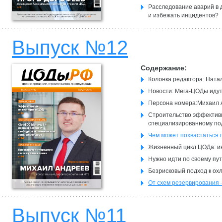
Расследование аварий в 
и избежать инцидентов?
Колонка эксперта: Игорь
Аварии в ЦОДах: статист
Выпуск №12
Содержание:
Колонка редактора: Ната
Новости: Мега-ЦОДы идут
Персона номера:Михаил 
Строительство эффективн
специализированному по
Чем может похвастаться
Жизненный цикл ЦОДа: и
Нужно идти по своему пу
Безрисковый подход к о
От схем резервирования 
Модульные решения как 
Кто строит ЦОДы по уму
Выпуск №11
Экономим бюджет при ст