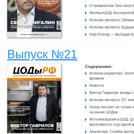
О прекрасном: Она запус
ЖилбылЦОД: Бесперебойн
Колонка эксперта: Облака 
Колонка эксперта: Будущ
High Energy — молодая к
Пять лет в авангарде pre
Новый ЦОД MSK-IX M9.P
Выпуск №21
Содержание:
Колонка редактора: Золот
времени
Новости
Виктор Гаврилов: всегда с
Колонка эксперта: DC ил
Осень пестрит не только
на рынке ЦОДов
Фотоэекскурсия в ЦОД: Ц
креативность под одной 
Аналитика: Служба экспл