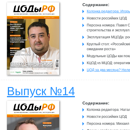
Содержание:
Колонка редактора: Игор
Новости российких ЦОД
Персона номера: Павел С
строительства и эксплуа
Эксплуатация МЦОДа: рос
Круглый стол: «Российск
ожидании роста»
Модульные ЦОДы как пока
КЦОД vs МЦОД: оператив
ЦОД за два месяца? Нелег
Контейнерные и модульны
Контейнерные и модульны
Выпуск №14
Новые вентиляторы на с
Содержание:
Колонка редактора: Ната
Новости российких ЦОД
Персона номера: Михаил