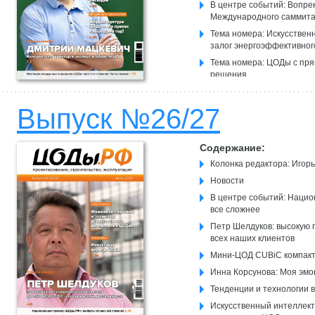
В центре событий: Вопре
Международного саммита
Тема номера: Искусствен
залог энергоэффективно
Тема номера: ЦОДы с пря
решения
Круглый стол: Энергоэф
эксплуатационных расходо
Выпуск №26/27
Содержание:
Колонка редактора: Игор
Новости
В центре событий: Наци
все сложнее
Петр Шелдуков: высокую 
всех наших клиентов
Мини-ЦОД CUBiC компакт
Инна Корсунова: Моя эмо
Тенденции и технологии 
Искусственный интеллект