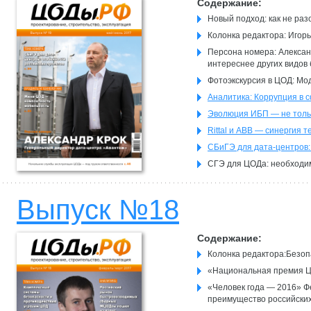
Содержание:
Новый подход: как не ра
Колонка редактора: Игор
Персона номера: Алексан
интереснее других видов
Фотоэкскурсия в ЦОД: Мо
Аналитика: Коррупция в 
Эволюция ИБП — не тольк
Rittal и ABB — синергия 
СБиГЭ для дата-центров:
СГЭ для ЦОДа: необходи
Выпуск №18
Содержание:
Колонка редактора:Безоп
«Национальная премия Ц
«Человек года — 2016» Ф
преимущество российских