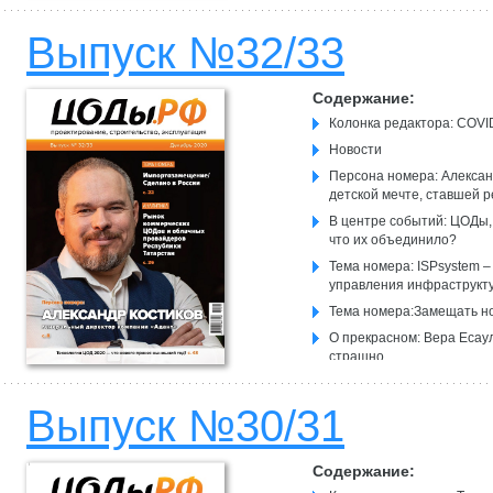
холодом с помощью турб
Выпуск №32/33
Содержание:
Колонка редактора: COVI
Новости
Персона номера: Алексан
детской мечте, ставшей 
В центре событий: ЦОДы,
что их объединило?
Тема номера: ISPsystem –
управления инфраструкт
Тема номера:Замещать но
О прекрасном: Вера Есаул
страшно
Выпуск №30/31
Содержание: