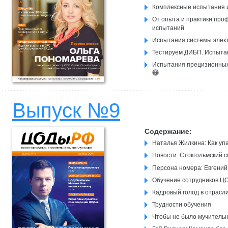
Комплексные испытания 
От опыта и практики про
испытаний
Испытания системы элек
Тестируем ДИБП. Испыта
Испытания прецизионных 
Как правильно провести 
Комплексные, заводские 
Выпуск №9
инфраструктуры дата-це
Дата-центр: Предполетна
Содержание:
Российским ЦОДам – оте
Наталья Жилкина: Как упа
Новости: Стокгольмский 
Персона номера: Евгений
Обучение сотрудников ЦО
Кадровый голод в отрасли
Трудности обучения
Чтобы не было мучитель