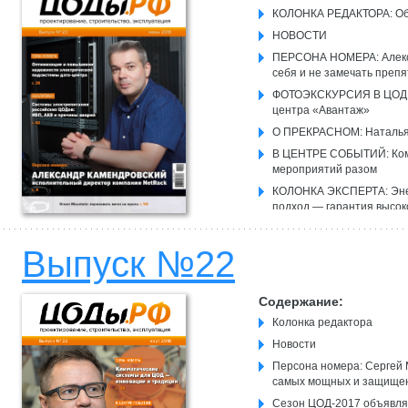
КОЛОНКА РЕДАКТОРА: Об 
НОВОСТИ
ПЕРСОНА НОМЕРА: Алексан
себя и не замечать препя
ФОТОЭКСКУРСИЯ В ЦОД: 
центра «Авантаж»
О ПРЕКРАСНОМ: Наталья 
В ЦЕНТРЕ СОБЫТИЙ: Компл
мероприятий разом
КОЛОНКА ЭКСПЕРТА: Эне
подход — гарантия высо
ПРОДУКТЫ И ТЕХНОЛОГИИ:
Выпуск №22
Новая система непрямого
КОЛОНКА ЭКСПЕРТА:Обла
способы оптимизации
Содержание:
Колонка редактора
Новости
Персона номера: Сергей 
самых мощных и защищен
Сезон ЦОД-2017 объявля