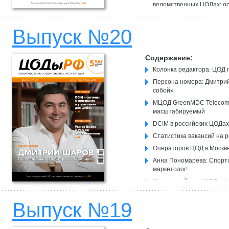
ведомственных ЦОДах: о
Сделано в России Контей
Выпуск №20
Дата-центр для Blockchai
Управление и эксплуатац
Содержание:
Колонка редактора: ЦОД 
Персона номера: Дмитрий
собой»
МЦОД GreenMDC TelecomO
масштабируемый
DCIM в российских ЦОДах
Статистика вакансий на 
Операторов ЦОД в Москве
Анна Пономарева: Спортс
маркетолог!
Жизненный цикл ЦОДа: ф
Ошибки при проектирова
Выпуск №19