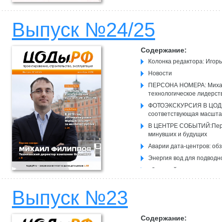
охлаждении ЦОД
PDU с индивидуальным д
Выпуск №24/25
Содержание:
Колонка редактора: Игор
Новости
ПЕРСОНА НОМЕРА: Михаи
технологическое лидерс
ФОТОЭКСКУРСИЯ В ЦОД: 
соответствующая масшта
В ЦЕНТРЕ СОБЫТИЙ:Пери
минувших и будущих
Аварии дата-центров: об
Энергия вод для подводн
«Зеленый» на все сто ил
Внедрение крупнейшего 
Выпуск №23
государственной власти в
Алексей Конхин: мы даем
Содержание: