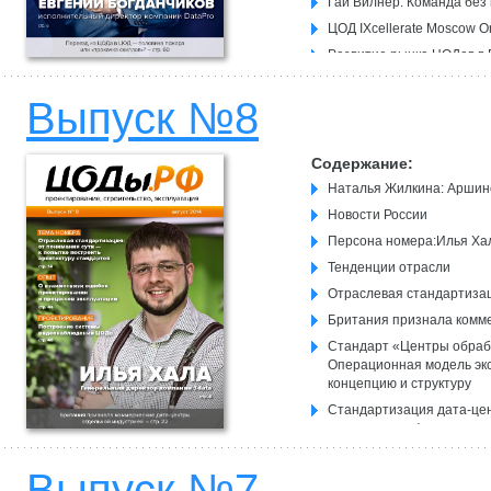
Гай Вилнер: Команда без
ЦОД IXcellerate Moscow O
Развитие рынка ЦОДов в 
С DataHouse бизнес стал
Выпуск №8
Содержание:
Наталья Жилкина: Аршин
Новости России
Персона номера:Илья Ха
Тенденции отрасли
Отраслевая стандартиза
Британия признала комм
Стандарт «Центры обраб
Операционная модель эк
концепцию и структуру
Стандартизация дата-цен
стандартном формате
К вопросу об облачных с
Выпуск №7