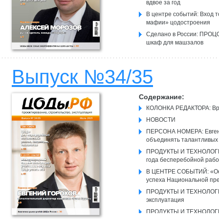
вдвое за год
В центре событий: Вход т
мафии» цодостроения
Сделано в России: ПРОЦ
шкаф для машзалов
Новые решения для ЦОД:
Продукты и технологии: 
Выпуск №34/35
превосходят все прочие 
Содержание:
КОЛОНКА РЕДАКТОРА: Вр
НОВОСТИ
ПЕРСОНА НОМЕРА: Евгений
объединять талантливых
ПРОДУКТЫ И ТЕХНОЛОГИИ:
года бесперебойной раб
В ЦЕНТРЕ СОБЫТИЙ: «Оск
успеха Национальной п
ПРОДУКТЫ И ТЕХНОЛОГИИ
эксплуатация
ПРОДУКТЫ И ТЕХНОЛОГИИ