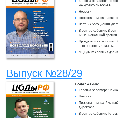
Колонка редактора: Техн
конкурентной борьбы
Новости
Персона номера: Всеволо
Вестник Ассоциации учас
В центре событий: В цен
IV Национальной преми
Продукты и технологии: 
электроэнергии для ЦОД
МЦОДы как один из драйв
Сделано в России: Все в
Тема номера: Мониторинг
Выпуск №28/29
и избежать проблем
15 лет ГК «Пожтехника»:
Содержание:
Колонка редактора: Техн
Новости
Персона номера: Дмитрий
директора
В центре событий: Готовь