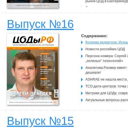
рынок ЦОД в Екатеринбур
Пожары в дата-центрах: 
Безопасность ЦОДа: прот
Выпуск №16
«Абитех»: мы прибываем 
Главный инженер дата-це
Содержание:
Колонка редактора: Игор
Новости российких ЦОД
Персона номера: Сергей 
„зеленых“ технологий»
Аналитика:Размер имеет
дешевле!
ASHRAE не нашла места д
ТСО дата-центров: точка
Метрики для ЦОДа: совр
Актуальные вопросы расч
Оптимизация энергопотре
Андрей Павлов: Будущее
Выпуск №15
Сделано в России: Мини
«цифровой экономики»