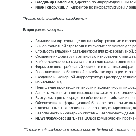
Владимир Соловьев,
директор по информационным тех
Иван Говорухин,
ИТ-директор по инфраструктуре
, Глор
*Новые подтверждения ожидаются!
В программе Форума:
Влияние импортозамещения на выбор, развитие и корре
Выбор грамотной стратегии и ключевых элементов для р
Стоимость владения дата-центром для консервативной,
Создание инфраструктуры виртуализированных, масштаб
Выбор коммерческого дата-центра для размещения инф
Формирование требований к емкости и пластике инфрас
Реорганизация собственной службы эксплуатации: стра
Создание инженерной инфраструктуры распределённого
мобильных ЦОД
Повышение производительности и экологичности инфраст
Аспекты модернизации инженерных систем, технологии 
Виртуализация как средство обеспечения гибкости и по
Обеспечение информационной безопасности при исполь
Современные технологии по резервному копированию, о
Безопасность инженерных систем – Безопасность данны
NEW! Фокус-сессия
"Битва ЦОДов:коммерческий против 
*О темах, обсуждаемых в рамках сессии, будет объявлено поз