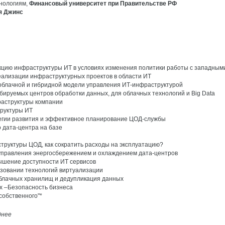
нологиям,
Финансовый университет при Правительстве РФ
ия Джинс
кцию инфраструктуры ИТ в условиях изменения политики работы с западным
еализации инфраструктурных проектов в области ИТ
 облачной и гибридной модели управления ИТ-инфраструктурой
ируемых центров обработки данных, для облачных технологий и Big Data
раструктуры компании
труктуры ИТ
тегии развития и эффективное планирование ЦОД-службы
 дата-центра на базе
руктуры ЦОД, как сократить расходы на эксплуатацию?
управления энергосбережением и охлаждением дата-центров
вышение доступности ИТ сервисов
зовании технологий виртуализации
блачных хранилищ и дедупликация данных
х –Безопасность бизнеса
собственного"*
днее